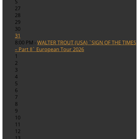
S
27
28
29
30
31
8:00 PM -
WALTER TROUT (USA) `SIGN OF THE TIMES
– Part II` European Tour 2026
1
2
3
4
5
6
7
8
9
10
11
12
13