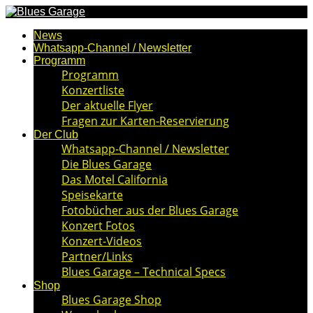
News
Whatsapp-Channel / Newsletter
Programm
Programm
Konzertliste
Der aktuelle Flyer
Fragen zur Karten-Reservierung
Der Club
Whatsapp-Channel / Newsletter
Die Blues Garage
Das Motel California
Speisekarte
Fotobücher aus der Blues Garage
Konzert Fotos
Konzert-Videos
Partner/Links
Blues Garage – Technical Specs
Shop
Blues Garage Shop