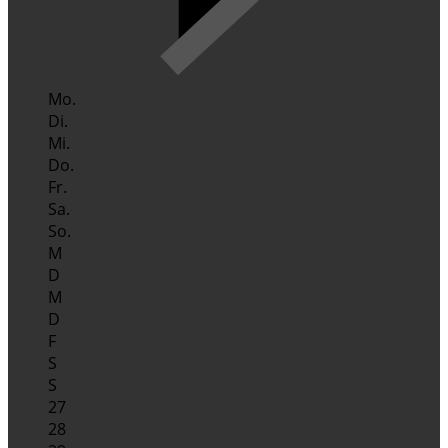
Mo.
Di.
Mi.
Do.
Fr.
Sa.
So.
M
D
M
D
F
S
S
27
28