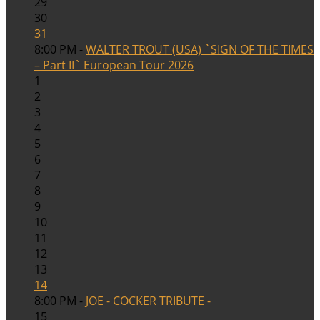
29
30
31
8:00 PM -
WALTER TROUT (USA) `SIGN OF THE TIMES
– Part II` European Tour 2026
1
2
3
4
5
6
7
8
9
10
11
12
13
14
8:00 PM -
JOE - COCKER TRIBUTE -
15