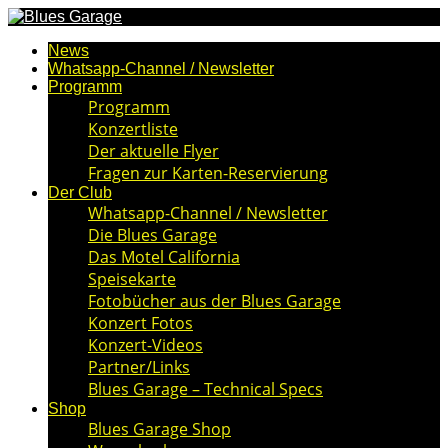
News
Whatsapp-Channel / Newsletter
Programm
Programm
Konzertliste
Der aktuelle Flyer
Fragen zur Karten-Reservierung
Der Club
Whatsapp-Channel / Newsletter
Die Blues Garage
Das Motel California
Speisekarte
Fotobücher aus der Blues Garage
Konzert Fotos
Konzert-Videos
Partner/Links
Blues Garage – Technical Specs
Shop
Blues Garage Shop