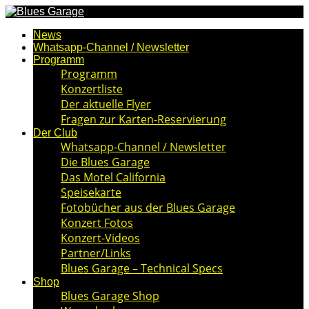
News
Whatsapp-Channel / Newsletter
Programm
Programm
Konzertliste
Der aktuelle Flyer
Fragen zur Karten-Reservierung
Der Club
Whatsapp-Channel / Newsletter
Die Blues Garage
Das Motel California
Speisekarte
Fotobücher aus der Blues Garage
Konzert Fotos
Konzert-Videos
Partner/Links
Blues Garage – Technical Specs
Shop
Blues Garage Shop