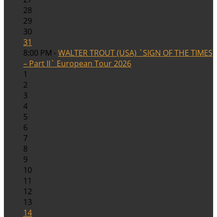
28
29
30
31
8:00 PM -
WALTER TROUT (USA) `SIGN OF THE TIMES
– Part II` European Tour 2026
1
2
3
4
5
6
7
8
9
10
11
12
13
14