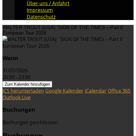
Über uns / Anfahrt
Impressum
Datenschutz
WALTER TROUT (USA) `SIGN OF THE TIMES – Part II`
European Tour 2026
Wann
31/07/2026
20:00 - 23:00
Zum Kalender hinzufügen
ICS herunterladen
Google Kalender
iCalendar
Office 365
Outlook Live
Buchungen
Buchungen geschlossen
Buchungen