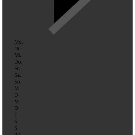
Mo.
Di.
Mi.
Do.
Fr.
Sa.
So.
M
D
M
D
F
S
S
27