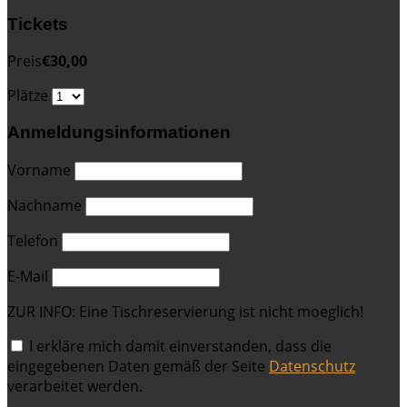
Tickets
Preis
€30,00
Plätze
Anmeldungsinformationen
Vorname
Nachname
Telefon
E-Mail
ZUR INFO: Eine Tischreservierung ist nicht moeglich!
I erkläre mich damit einverstanden, dass die
eingegebenen Daten gemäß der Seite
Datenschutz
verarbeitet werden.