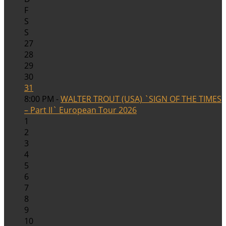
F
S
S
27
28
29
30
31
8:00 PM -
WALTER TROUT (USA) `SIGN OF THE TIMES
– Part II` European Tour 2026
1
2
3
4
5
6
7
8
9
10