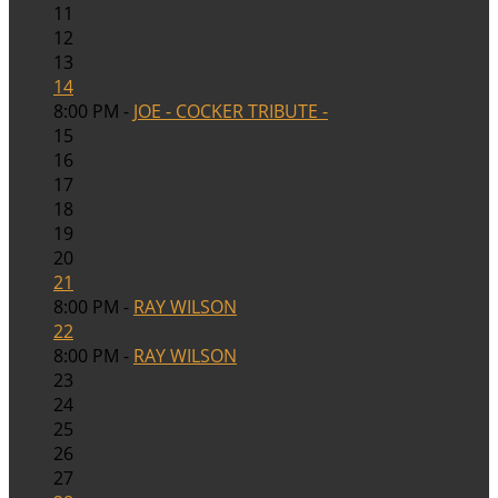
11
12
13
14
8:00 PM -
JOE - COCKER TRIBUTE -
15
16
17
18
19
20
21
8:00 PM -
RAY WILSON
22
8:00 PM -
RAY WILSON
23
24
25
26
27