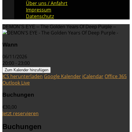
Über uns / Anfahrt
Impressum
Datenschutz
DEMON’S EYE – The Golden Years Of Deep Purple –
Wann
06/11/2026
20:00 - 23:00
Zum Kalender hinzufügen
ICS herunterladen
Google Kalender
iCalendar
Office 365
Outlook Live
Buchungen
€30,00
Jetzt reservieren
Buchungen