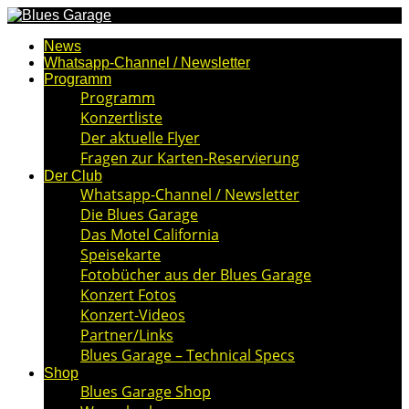
News
Whatsapp-Channel / Newsletter
Programm
Programm
Konzertliste
Der aktuelle Flyer
Fragen zur Karten-Reservierung
Der Club
Whatsapp-Channel / Newsletter
Die Blues Garage
Das Motel California
Speisekarte
Fotobücher aus der Blues Garage
Konzert Fotos
Konzert-Videos
Partner/Links
Blues Garage – Technical Specs
Shop
Blues Garage Shop