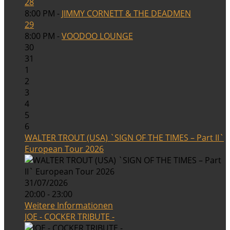
28
8:00 PM -
JIMMY CORNETT & THE DEADMEN
29
8:00 PM -
VOODOO LOUNGE
30
31
1
2
3
4
5
6
WALTER TROUT (USA) `SIGN OF THE TIMES – Part II`
European Tour 2026
31/07/2026
20:00 - 23:00
Weitere Informationen
JOE - COCKER TRIBUTE -