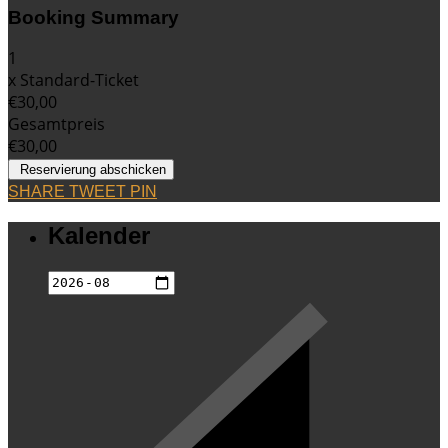
Booking Summary
1
x
Standard-Ticket
€30,00
Gesamtpreis
€30,00
SHARE
TWEET
PIN
Kalender