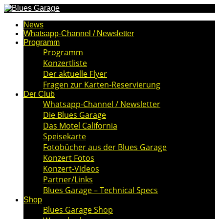
News
Whatsapp-Channel / Newsletter
Programm
Programm
Konzertliste
Der aktuelle Flyer
Fragen zur Karten-Reservierung
Der Club
Whatsapp-Channel / Newsletter
Die Blues Garage
Das Motel California
Speisekarte
Fotobücher aus der Blues Garage
Konzert Fotos
Konzert-Videos
Partner/Links
Blues Garage – Technical Specs
Shop
Blues Garage Shop