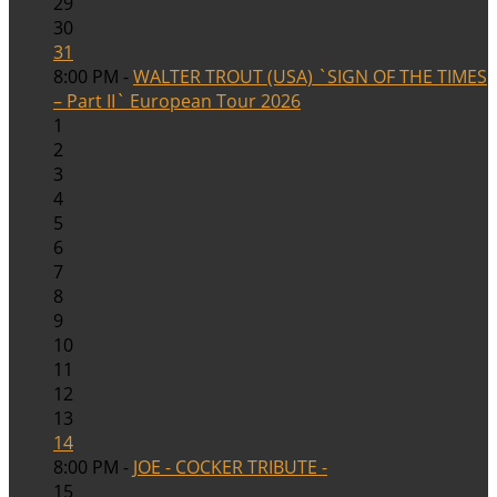
29
30
31
8:00 PM -
WALTER TROUT (USA) `SIGN OF THE TIMES
– Part II` European Tour 2026
1
2
3
4
5
6
7
8
9
10
11
12
13
14
8:00 PM -
JOE - COCKER TRIBUTE -
15