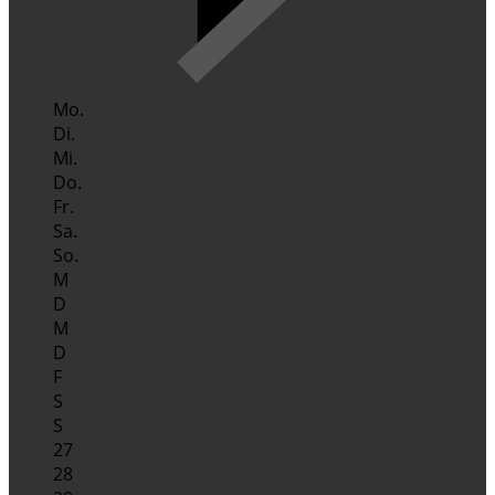
Mo.
Di.
Mi.
Do.
Fr.
Sa.
So.
M
D
M
D
F
S
S
27
28