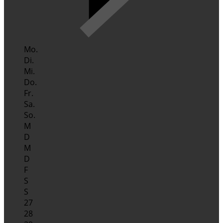
Mo.
Di.
Mi.
Do.
Fr.
Sa.
So.
M
D
M
D
F
S
S
27
28