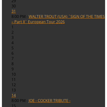
29
30
31
8:00 PM -
WALTER TROUT (USA) `SIGN OF THE TIMES
– Part II` European Tour 2026
1
2
3
4
5
6
7
8
9
10
11
12
13
14
8:00 PM -
JOE - COCKER TRIBUTE -
15