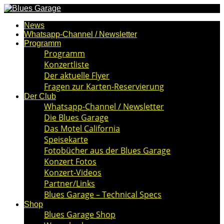
News
Whatsapp-Channel / Newsletter
Programm
Programm
Konzertliste
Der aktuelle Flyer
Fragen zur Karten-Reservierung
Der Club
Whatsapp-Channel / Newsletter
Die Blues Garage
Das Motel California
Speisekarte
Fotobücher aus der Blues Garage
Konzert Fotos
Konzert-Videos
Partner/Links
Blues Garage – Technical Specs
Shop
Blues Garage Shop