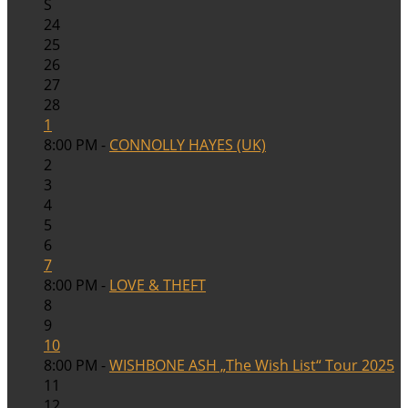
S
24
25
26
27
28
1
8:00 PM -
CONNOLLY HAYES (UK)
2
3
4
5
6
7
8:00 PM -
LOVE & THEFT
8
9
10
8:00 PM -
WISHBONE ASH „The Wish List“ Tour 2025
11
12