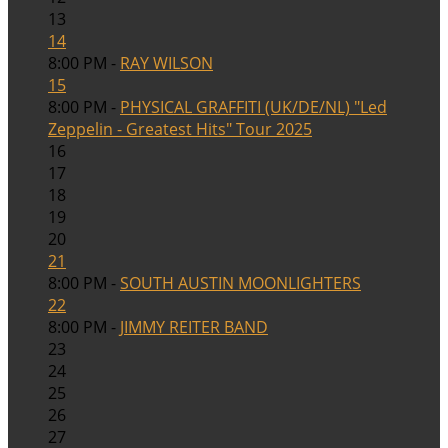
13
14
8:00 PM -
RAY WILSON
15
8:00 PM -
PHYSICAL GRAFFITI (UK/DE/NL) "Led
Zeppelin - Greatest Hits" Tour 2025
16
17
18
19
20
21
8:00 PM -
SOUTH AUSTIN MOONLIGHTERS
22
8:00 PM -
JIMMY REITER BAND
23
24
25
26
27