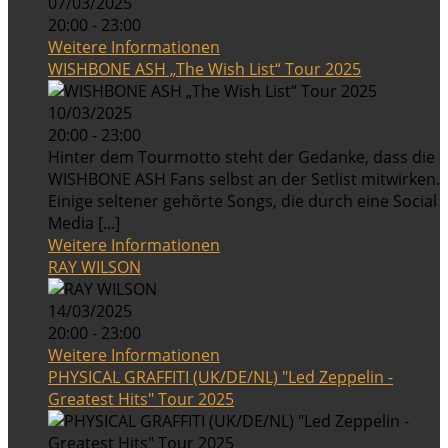
07/03/2025
20:00 - 23:00
Weitere Informationen
WISHBONE ASH „The Wish List“ Tour 2025
10/03/2025
20:00 - 23:00
Hinter dem Tourmotto steht der Gedanke, dass die
WISHBONE ASH Fans selbst an der Setlist mitwirken.
Einige seltener gehörte Songs, die durch eine Social
Media [...]
Weitere Informationen
RAY WILSON
14/03/2025
20:00 - 23:00
Weitere Informationen
PHYSICAL GRAFFITI (UK/DE/NL) "Led Zeppelin -
Greatest Hits" Tour 2025