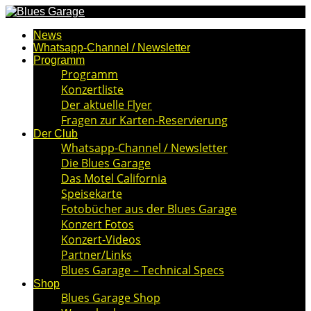
News
Whatsapp-Channel / Newsletter
Programm
Programm
Konzertliste
Der aktuelle Flyer
Fragen zur Karten-Reservierung
Der Club
Whatsapp-Channel / Newsletter
Die Blues Garage
Das Motel California
Speisekarte
Fotobücher aus der Blues Garage
Konzert Fotos
Konzert-Videos
Partner/Links
Blues Garage – Technical Specs
Shop
Blues Garage Shop