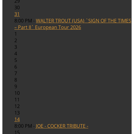
29
30
31
8:00 PM -
WALTER TROUT (USA) `SIGN OF THE TIMES
– Part II` European Tour 2026
1
2
3
4
5
6
7
8
9
10
11
12
13
14
8:00 PM -
JOE - COCKER TRIBUTE -
15