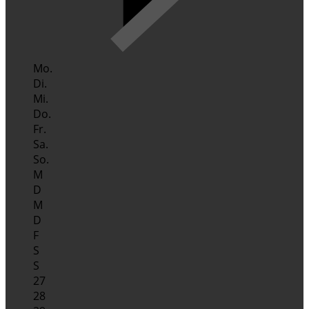
Mo.
Di.
Mi.
Do.
Fr.
Sa.
So.
M
D
M
D
F
S
S
27
28