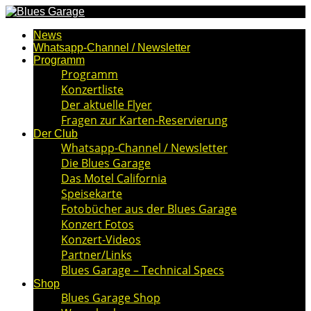
News
Whatsapp-Channel / Newsletter
Programm
Programm
Konzertliste
Der aktuelle Flyer
Fragen zur Karten-Reservierung
Der Club
Whatsapp-Channel / Newsletter
Die Blues Garage
Das Motel California
Speisekarte
Fotobücher aus der Blues Garage
Konzert Fotos
Konzert-Videos
Partner/Links
Blues Garage – Technical Specs
Shop
Blues Garage Shop