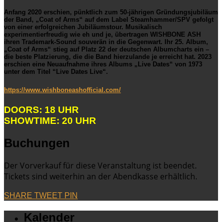
Anfang 2020 erschien, pünktlich zum 50-jährigen Gründungsjubiläum
der Band, „Coat of Arms“ auf dem Label Steamhammer/SPV gefolgt
von einer erfolgreichen Jubiläumstour. Musikalisch
experimentierfreudig wie eh und je, übertragen
WISHBONE ASH
ihren Trademark-Sound souverän in die Gegenwart. Ihr 25. Album,
„Coat of Arms“ stieg auf Platz 22 der deutschen Albumcharts ein –
die beste Platzierung, die die Band hierzulande je erreicht hat. 2023
erschien eine Neuaufnahme ihres Albums „Live Dates“ von 1973
unter dem Titel “Live Dates Live“.
https://www.wishboneashofficial.com/
DOORS: 18 UHR
SHOWTIME: 20 UHR
Buchungen
Der Vorverkauf für diese Veranstaltung ist beendet.
Tickets sind weiterhin an der Abendkasse erhältlich.
SHARE
TWEET
PIN
Kalender