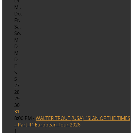
Di.
Mi.
Do.
Fr.
Sa.
So.
M
D
M
D
F
S
S
27
28
29
30
31
8:00 PM -
WALTER TROUT (USA) `SIGN OF THE TIMES
– Part II` European Tour 2026
1