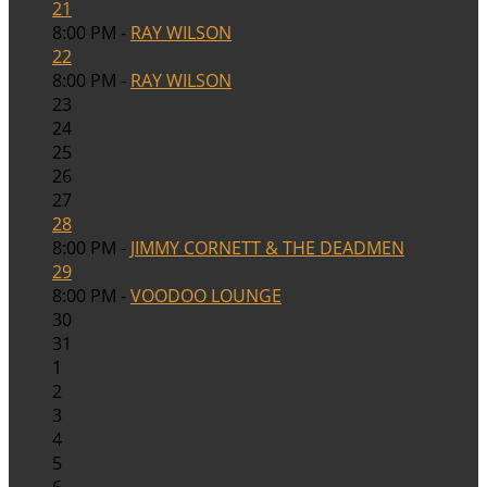
21
8:00 PM -
RAY WILSON
22
8:00 PM -
RAY WILSON
23
24
25
26
27
28
8:00 PM -
JIMMY CORNETT & THE DEADMEN
29
8:00 PM -
VOODOO LOUNGE
30
31
1
2
3
4
5