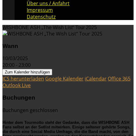
Über uns / Anfahrt
Impressum
Datenschutz
WISHBONE ASH „The Wish List“ Tour 2025
Wann
10/03/2025
20:00 - 23:00
Zum Kalender hinzufügen
ICS herunterladen
Google Kalender
iCalendar
Office 365
Outlook Live
Buchungen
Buchungen geschlossen
Hinter dem Tourmotto steht der Gedanke, dass die
WISHBONE ASH
Fans selbst an der Setlist mitwirken. Einige seltener gehörte Songs,
die durch eine Social Media Umfrage, die die Band macht, von den