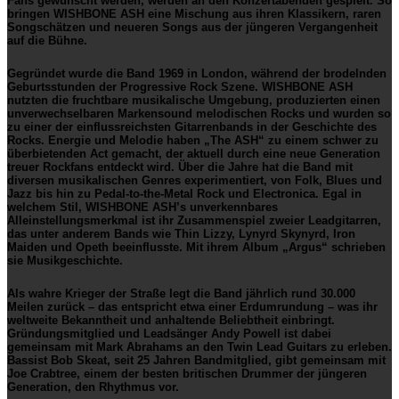
Fans gewünscht werden, werden an den Konzertabenden gespielt. So
bringen
WISHBONE ASH
eine Mischung aus ihren Klassikern, raren
Songschätzen und neueren Songs aus der jüngeren Vergangenheit
auf die Bühne.
Gegründet wurde die Band 1969 in London, während der brodelnden
Geburtsstunden der Progressive Rock Szene.
WISHBONE ASH
nutzten die fruchtbare musikalische Umgebung, produzierten einen
unverwechselbaren Markensound melodischen Rocks und wurden so
zu einer der einflussreichsten Gitarrenbands in der Geschichte des
Rocks. Energie und Melodie haben „The
ASH“
zu einem schwer zu
überbietenden Act gemacht, der aktuell durch eine neue Generation
treuer Rockfans entdeckt wird. Über die Jahre hat die Band mit
diversen musikalischen Genres experimentiert, von Folk, Blues und
Jazz bis hin zu Pedal-to-the-Metal Rock und Electronica. Egal in
welchem Stil,
WISHBONE ASH
’s unverkennbares
Alleinstellungsmerkmal ist ihr Zusammenspiel zweier Leadgitarren,
das unter anderem Bands wie Thin Lizzy, Lynyrd Skynyrd, Iron
Maiden und Opeth beeinflusste. Mit ihrem Album „Argus“ schrieben
sie Musikgeschichte.
Als wahre Krieger der Straße legt die Band jährlich rund 30.000
Meilen zurück – das entspricht etwa einer Erdumrundung – was ihr
weltweite Bekanntheit und anhaltende Beliebtheit einbringt.
Gründungsmitglied und Leadsänger Andy Powell ist dabei
gemeinsam mit Mark Abrahams an den Twin Lead Guitars zu erleben.
Bassist Bob Skeat, seit 25 Jahren Bandmitglied, gibt gemeinsam mit
Joe Crabtree, einem der besten britischen Drummer der jüngeren
Generation, den Rhythmus vor.