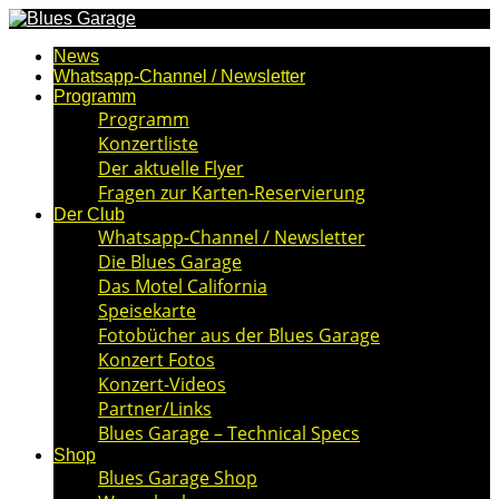
News
Whatsapp-Channel / Newsletter
Programm
Programm
Konzertliste
Der aktuelle Flyer
Fragen zur Karten-Reservierung
Der Club
Whatsapp-Channel / Newsletter
Die Blues Garage
Das Motel California
Speisekarte
Fotobücher aus der Blues Garage
Konzert Fotos
Konzert-Videos
Partner/Links
Blues Garage – Technical Specs
Shop
Blues Garage Shop