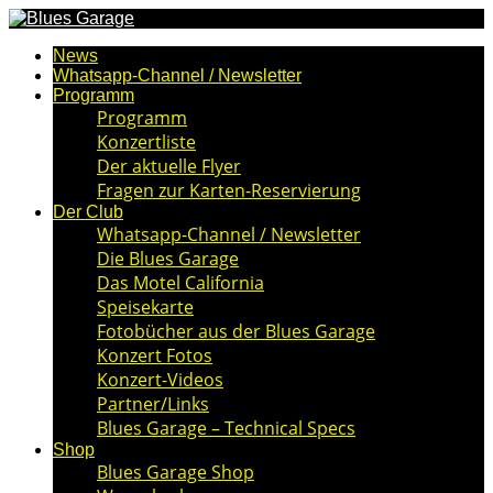
News
Whatsapp-Channel / Newsletter
Programm
Programm
Konzertliste
Der aktuelle Flyer
Fragen zur Karten-Reservierung
Der Club
Whatsapp-Channel / Newsletter
Die Blues Garage
Das Motel California
Speisekarte
Fotobücher aus der Blues Garage
Konzert Fotos
Konzert-Videos
Partner/Links
Blues Garage – Technical Specs
Shop
Blues Garage Shop