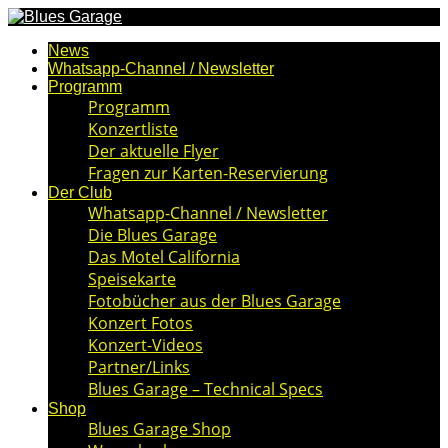
News
Whatsapp-Channel / Newsletter
Programm
Programm
Konzertliste
Der aktuelle Flyer
Fragen zur Karten-Reservierung
Der Club
Whatsapp-Channel / Newsletter
Die Blues Garage
Das Motel California
Speisekarte
Fotobücher aus der Blues Garage
Konzert Fotos
Konzert-Videos
Partner/Links
Blues Garage – Technical Specs
Shop
Blues Garage Shop