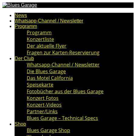
News
Whatsapp-Channel / Newsletter
Programm
Programm
Konzertliste
Der aktuelle Flyer
Fragen zur Karten-Reservierung
Der Club
Whatsapp-Channel / Newsletter
Die Blues Garage
Das Motel California
Speisekarte
Fotobücher aus der Blues Garage
Konzert Fotos
Konzert-Videos
Partner/Links
Blues Garage – Technical Specs
Shop
Blues Garage Shop