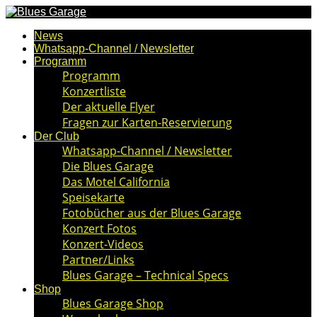
News
Whatsapp-Channel / Newsletter
Programm
Programm
Konzertliste
Der aktuelle Flyer
Fragen zur Karten-Reservierung
Der Club
Whatsapp-Channel / Newsletter
Die Blues Garage
Das Motel California
Speisekarte
Fotobücher aus der Blues Garage
Konzert Fotos
Konzert-Videos
Partner/Links
Blues Garage – Technical Specs
Shop
Blues Garage Shop