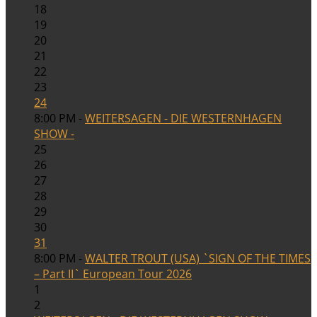
18
19
20
21
22
23
24
8:00 PM -
WEITERSAGEN - DIE WESTERNHAGEN
SHOW -
25
26
27
28
29
30
31
8:00 PM -
WALTER TROUT (USA) `SIGN OF THE TIMES
– Part II` European Tour 2026
1
2