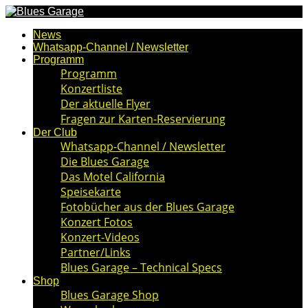
News
Whatsapp-Channel / Newsletter
Programm
Programm
Konzertliste
Der aktuelle Flyer
Fragen zur Karten-Reservierung
Der Club
Whatsapp-Channel / Newsletter
Die Blues Garage
Das Motel California
Speisekarte
Fotobücher aus der Blues Garage
Konzert Fotos
Konzert-Videos
Partner/Links
Blues Garage – Technical Specs
Shop
Blues Garage Shop