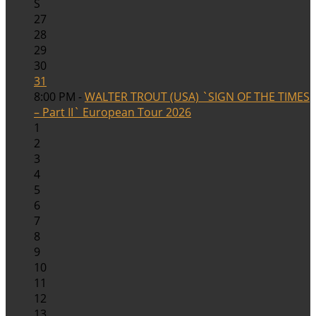
S
27
28
29
30
31
8:00 PM -
WALTER TROUT (USA) `SIGN OF THE TIMES
– Part II` European Tour 2026
1
2
3
4
5
6
7
8
9
10
11
12
13