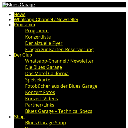
News
Whatsapp-Channel / Newsletter
Programm
Programm
Konzertliste
Der aktuelle Flyer
Fragen zur Karten-Reservierung
Der Club
Whatsapp-Channel / Newsletter
Die Blues Garage
Das Motel California
Speisekarte
Fotobücher aus der Blues Garage
Konzert Fotos
Konzert-Videos
Partner/Links
Blues Garage – Technical Specs
Shop
Blues Garage Shop