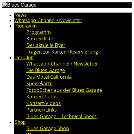
News
Whatsapp-Channel / Newsletter
Programm
Programm
Konzertliste
Der aktuelle Flyer
Fragen zur Karten-Reservierung
Der Club
Whatsapp-Channel / Newsletter
Die Blues Garage
Das Motel California
Speisekarte
Fotobücher aus der Blues Garage
Konzert Fotos
Konzert-Videos
Partner/Links
Blues Garage – Technical Specs
Shop
Blues Garage Shop