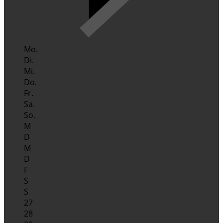
Mo.
Di.
Mi.
Do.
Fr.
Sa.
So.
M
D
M
D
F
S
S
27
28