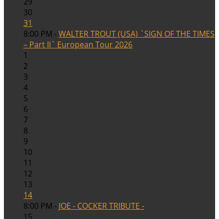
29
30
31
8:00 PM -
WALTER TROUT (USA) `SIGN OF THE TIMES
– Part II` European Tour 2026
1
2
3
4
5
6
7
8
9
10
11
12
13
14
8:00 PM -
JOE - COCKER TRIBUTE -
15