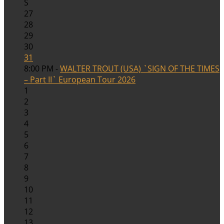
S
27
28
29
30
31
8:00 PM -
WALTER TROUT (USA) `SIGN OF THE TIMES
– Part II` European Tour 2026
1
2
3
4
5
6
7
8
9
10
11
12
13