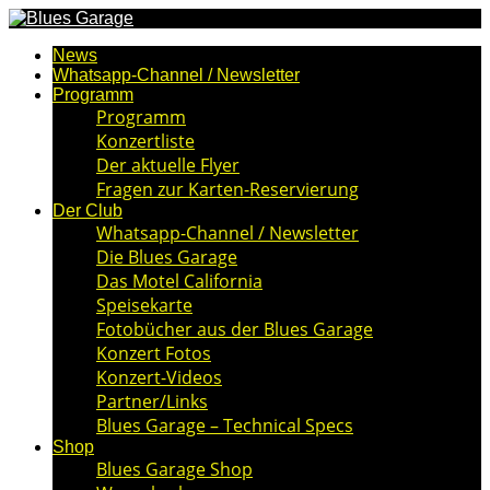
News
Whatsapp-Channel / Newsletter
Programm
Programm
Konzertliste
Der aktuelle Flyer
Fragen zur Karten-Reservierung
Der Club
Whatsapp-Channel / Newsletter
Die Blues Garage
Das Motel California
Speisekarte
Fotobücher aus der Blues Garage
Konzert Fotos
Konzert-Videos
Partner/Links
Blues Garage – Technical Specs
Shop
Blues Garage Shop