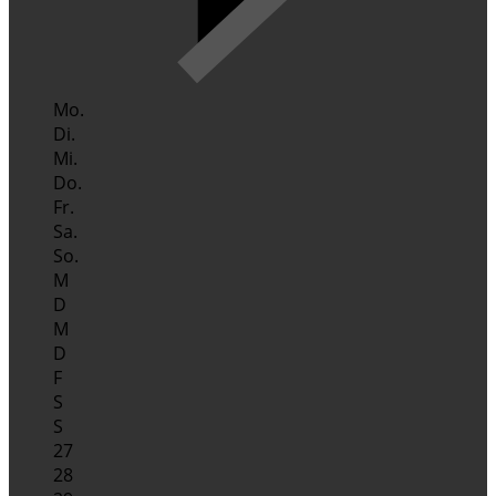
Mo.
Di.
Mi.
Do.
Fr.
Sa.
So.
M
D
M
D
F
S
S
27
28