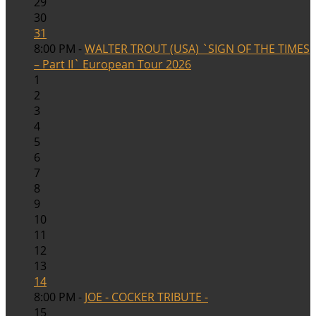
29
30
31
8:00 PM -
WALTER TROUT (USA) `SIGN OF THE TIMES
– Part II` European Tour 2026
1
2
3
4
5
6
7
8
9
10
11
12
13
14
8:00 PM -
JOE - COCKER TRIBUTE -
15