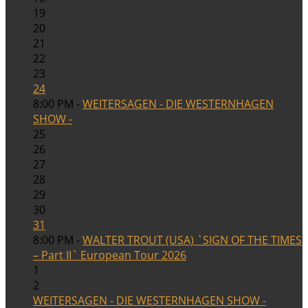
19
20
21
22
23
24
8:00 PM -
WEITERSAGEN - DIE WESTERNHAGEN
SHOW -
25
26
27
28
29
30
31
8:00 PM -
WALTER TROUT (USA) `SIGN OF THE TIMES
– Part II` European Tour 2026
1
2
WEITERSAGEN - DIE WESTERNHAGEN SHOW -