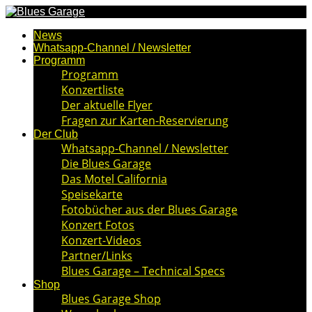
News
Whatsapp-Channel / Newsletter
Programm
Programm
Konzertliste
Der aktuelle Flyer
Fragen zur Karten-Reservierung
Der Club
Whatsapp-Channel / Newsletter
Die Blues Garage
Das Motel California
Speisekarte
Fotobücher aus der Blues Garage
Konzert Fotos
Konzert-Videos
Partner/Links
Blues Garage – Technical Specs
Shop
Blues Garage Shop