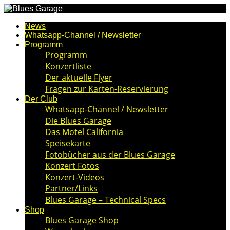
News
Whatsapp-Channel / Newsletter
Programm
Programm
Konzertliste
Der aktuelle Flyer
Fragen zur Karten-Reservierung
Der Club
Whatsapp-Channel / Newsletter
Die Blues Garage
Das Motel California
Speisekarte
Fotobücher aus der Blues Garage
Konzert Fotos
Konzert-Videos
Partner/Links
Blues Garage – Technical Specs
Shop
Blues Garage Shop