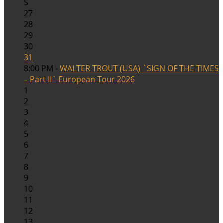
S
27
28
29
30
31
8:00 PM -
WALTER TROUT (USA) `SIGN OF THE TIMES
– Part II` European Tour 2026
1
2
3
4
5
6
7
8
9
10
11
12
13