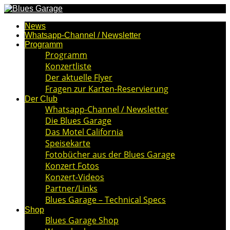
News
Whatsapp-Channel / Newsletter
Programm
Programm
Konzertliste
Der aktuelle Flyer
Fragen zur Karten-Reservierung
Der Club
Whatsapp-Channel / Newsletter
Die Blues Garage
Das Motel California
Speisekarte
Fotobücher aus der Blues Garage
Konzert Fotos
Konzert-Videos
Partner/Links
Blues Garage – Technical Specs
Shop
Blues Garage Shop