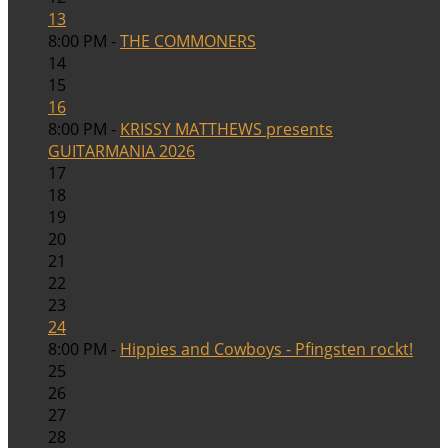
13
8:00 PM -
THE COMMONERS
14
15
16
8:00 PM -
KRISSY MATTHEWS presents
GUITARMANIA 2026
17
18
19
20
21
22
23
24
8:00 PM -
Hippies and Cowboys - Pfingsten rockt!
25
26
27
28