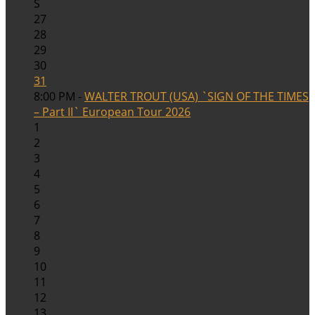
S
27
28
29
30
31
8:00 PM -
WALTER TROUT (USA) `SIGN OF THE TIMES
– Part II` European Tour 2026
1
2
3
4
5
6
7
8
9
10
11
12
13