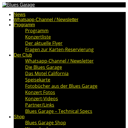
News
Whatsapp-Channel / Newsletter
Programm
Programm
Konzertliste
Der aktuelle Flyer
Fragen zur Karten-Reservierung
Der Club
Whatsapp-Channel / Newsletter
Die Blues Garage
Das Motel California
Speisekarte
Fotobücher aus der Blues Garage
Konzert Fotos
Konzert-Videos
Partner/Links
Blues Garage – Technical Specs
Shop
Blues Garage Shop