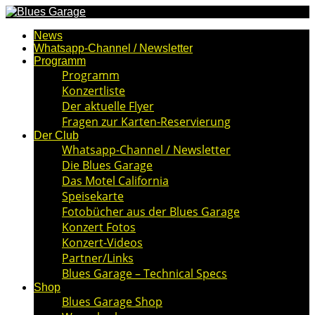
News
Whatsapp-Channel / Newsletter
Programm
Programm
Konzertliste
Der aktuelle Flyer
Fragen zur Karten-Reservierung
Der Club
Whatsapp-Channel / Newsletter
Die Blues Garage
Das Motel California
Speisekarte
Fotobücher aus der Blues Garage
Konzert Fotos
Konzert-Videos
Partner/Links
Blues Garage – Technical Specs
Shop
Blues Garage Shop