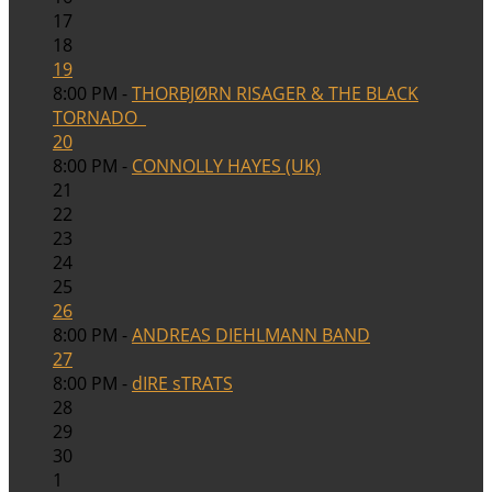
17
18
19
8:00 PM -
THORBJØRN RISAGER & THE BLACK
TORNADO
20
8:00 PM -
CONNOLLY HAYES (UK)
21
22
23
24
25
26
8:00 PM -
ANDREAS DIEHLMANN BAND
27
8:00 PM -
dIRE sTRATS
28
29
30
1