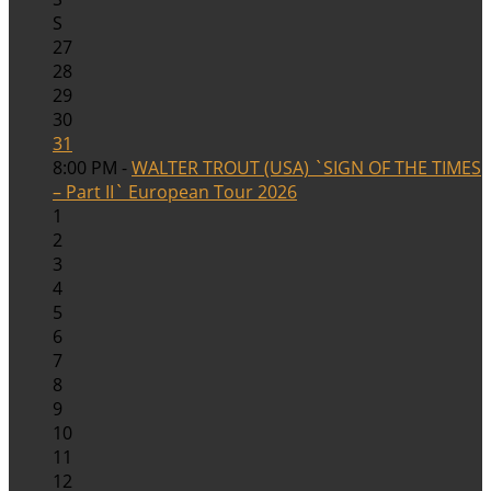
S
27
28
29
30
31
8:00 PM -
WALTER TROUT (USA) `SIGN OF THE TIMES
– Part II` European Tour 2026
1
2
3
4
5
6
7
8
9
10
11
12