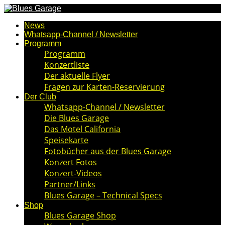
News
Whatsapp-Channel / Newsletter
Programm
Programm
Konzertliste
Der aktuelle Flyer
Fragen zur Karten-Reservierung
Der Club
Whatsapp-Channel / Newsletter
Die Blues Garage
Das Motel California
Speisekarte
Fotobücher aus der Blues Garage
Konzert Fotos
Konzert-Videos
Partner/Links
Blues Garage – Technical Specs
Shop
Blues Garage Shop