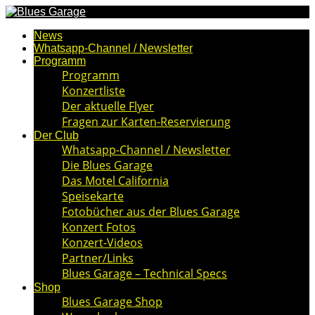
News
Whatsapp-Channel / Newsletter
Programm
Programm
Konzertliste
Der aktuelle Flyer
Fragen zur Karten-Reservierung
Der Club
Whatsapp-Channel / Newsletter
Die Blues Garage
Das Motel California
Speisekarte
Fotobücher aus der Blues Garage
Konzert Fotos
Konzert-Videos
Partner/Links
Blues Garage – Technical Specs
Shop
Blues Garage Shop