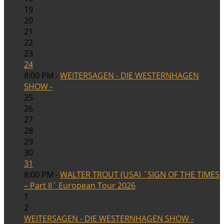
19
20
21
22
23
24
8:00 PM -
WEITERSAGEN - DIE WESTERNHAGEN
SHOW -
25
26
27
28
29
30
31
8:00 PM -
WALTER TROUT (USA) `SIGN OF THE TIMES
– Part II` European Tour 2026
1
2
WEITERSAGEN - DIE WESTERNHAGEN SHOW -