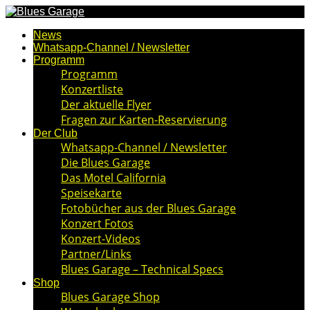
News
Whatsapp-Channel / Newsletter
Programm
Programm
Konzertliste
Der aktuelle Flyer
Fragen zur Karten-Reservierung
Der Club
Whatsapp-Channel / Newsletter
Die Blues Garage
Das Motel California
Speisekarte
Fotobücher aus der Blues Garage
Konzert Fotos
Konzert-Videos
Partner/Links
Blues Garage – Technical Specs
Shop
Blues Garage Shop