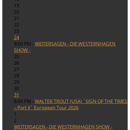
19
20
21
22
23
24
8:00 PM -
WEITERSAGEN - DIE WESTERNHAGEN
SHOW -
25
26
27
28
29
30
31
8:00 PM -
WALTER TROUT (USA) `SIGN OF THE TIMES
– Part II` European Tour 2026
1
2
WEITERSAGEN - DIE WESTERNHAGEN SHOW -