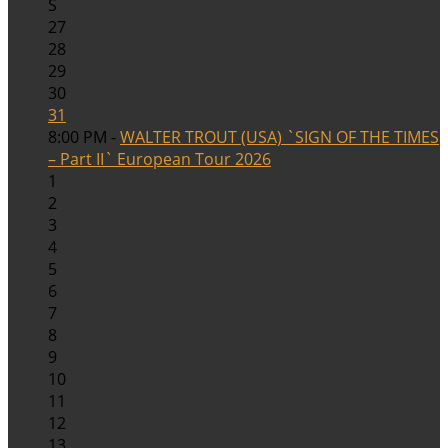
S
27
28
29
30
31
8:00 PM -
WALTER TROUT (USA) `SIGN OF THE TIMES
– Part II` European Tour 2026
1
2
3
4
5
6
7
8
9
10
11
12
13