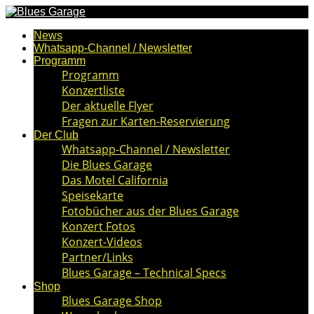
News
Whatsapp-Channel / Newsletter
Programm
Programm
Konzertliste
Der aktuelle Flyer
Fragen zur Karten-Reservierung
Der Club
Whatsapp-Channel / Newsletter
Die Blues Garage
Das Motel California
Speisekarte
Fotobücher aus der Blues Garage
Konzert Fotos
Konzert-Videos
Partner/Links
Blues Garage – Technical Specs
Shop
Blues Garage Shop