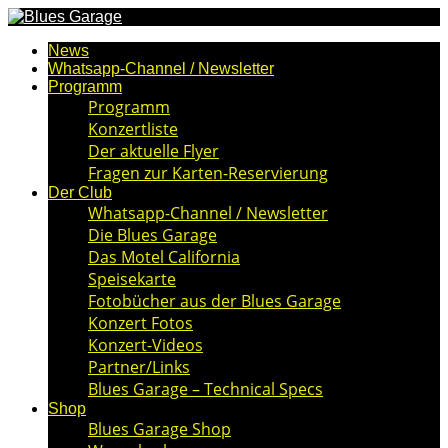
News
Whatsapp-Channel / Newsletter
Programm
Programm
Konzertliste
Der aktuelle Flyer
Fragen zur Karten-Reservierung
Der Club
Whatsapp-Channel / Newsletter
Die Blues Garage
Das Motel California
Speisekarte
Fotobücher aus der Blues Garage
Konzert Fotos
Konzert-Videos
Partner/Links
Blues Garage – Technical Specs
Shop
Blues Garage Shop