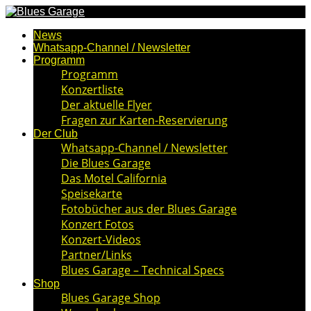
News
Whatsapp-Channel / Newsletter
Programm
Programm
Konzertliste
Der aktuelle Flyer
Fragen zur Karten-Reservierung
Der Club
Whatsapp-Channel / Newsletter
Die Blues Garage
Das Motel California
Speisekarte
Fotobücher aus der Blues Garage
Konzert Fotos
Konzert-Videos
Partner/Links
Blues Garage – Technical Specs
Shop
Blues Garage Shop