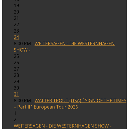
19
20
21
22
23
24
8:00 PM -
WEITERSAGEN - DIE WESTERNHAGEN
SHOW -
25
26
27
28
29
30
31
8:00 PM -
WALTER TROUT (USA) `SIGN OF THE TIMES
– Part II` European Tour 2026
1
2
WEITERSAGEN - DIE WESTERNHAGEN SHOW -