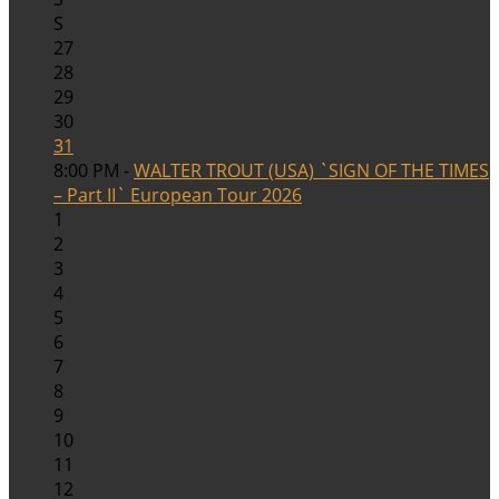
S
27
28
29
30
31
8:00 PM -
WALTER TROUT (USA) `SIGN OF THE TIMES
– Part II` European Tour 2026
1
2
3
4
5
6
7
8
9
10
11
12