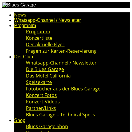
News
Whatsapp-Channel / Newsletter
Programm
Programm
Konzertliste
Der aktuelle Flyer
Fragen zur Karten-Reservierung
Der Club
Whatsapp-Channel / Newsletter
Die Blues Garage
Das Motel California
Speisekarte
Fotobücher aus der Blues Garage
Konzert Fotos
Konzert-Videos
Partner/Links
Blues Garage – Technical Specs
Shop
Blues Garage Shop