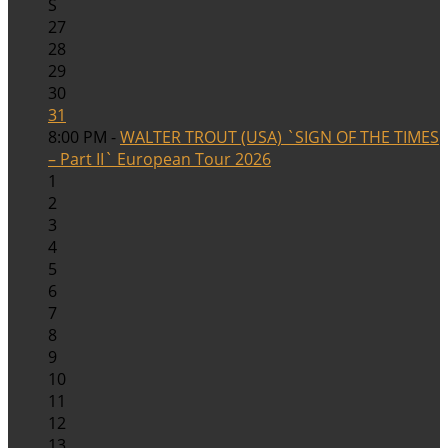
S
27
28
29
30
31
8:00 PM -
WALTER TROUT (USA) `SIGN OF THE TIMES
– Part II` European Tour 2026
1
2
3
4
5
6
7
8
9
10
11
12
13