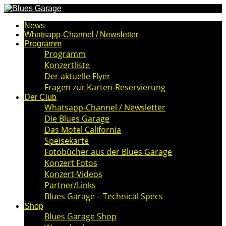
News
Whatsapp-Channel / Newsletter
Programm
Programm
Konzertliste
Der aktuelle Flyer
Fragen zur Karten-Reservierung
Der Club
Whatsapp-Channel / Newsletter
Die Blues Garage
Das Motel California
Speisekarte
Fotobücher aus der Blues Garage
Konzert Fotos
Konzert-Videos
Partner/Links
Blues Garage – Technical Specs
Shop
Blues Garage Shop