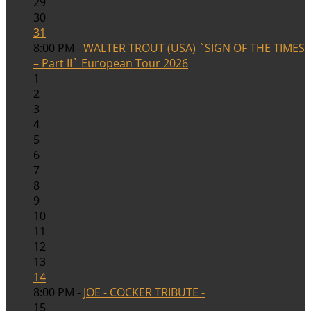
29
30
31
8:00 PM -
WALTER TROUT (USA) `SIGN OF THE TIMES
– Part II` European Tour 2026
1
2
3
4
5
6
7
8
9
10
11
12
13
14
8:00 PM -
JOE - COCKER TRIBUTE -
15