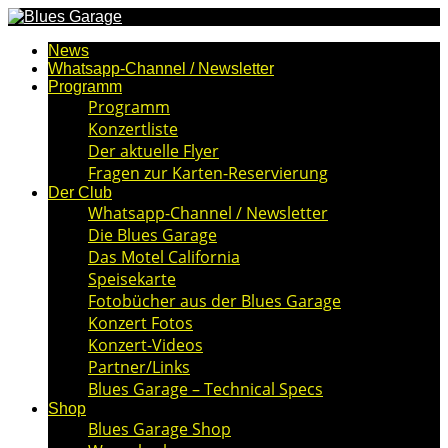
News
Whatsapp-Channel / Newsletter
Programm
Programm
Konzertliste
Der aktuelle Flyer
Fragen zur Karten-Reservierung
Der Club
Whatsapp-Channel / Newsletter
Die Blues Garage
Das Motel California
Speisekarte
Fotobücher aus der Blues Garage
Konzert Fotos
Konzert-Videos
Partner/Links
Blues Garage – Technical Specs
Shop
Blues Garage Shop