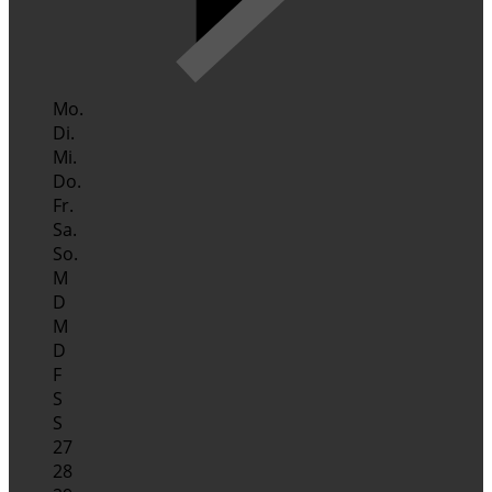
Mo.
Di.
Mi.
Do.
Fr.
Sa.
So.
M
D
M
D
F
S
S
27
28