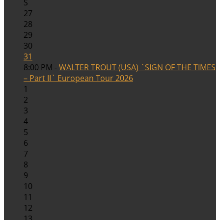
S
27
28
29
30
31
8:00 PM -
WALTER TROUT (USA) `SIGN OF THE TIMES
– Part II` European Tour 2026
1
2
3
4
5
6
7
8
9
10
11
12
13