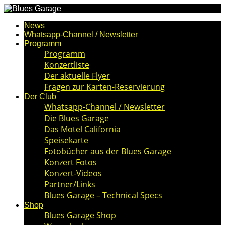
News
Whatsapp-Channel / Newsletter
Programm
Programm
Konzertliste
Der aktuelle Flyer
Fragen zur Karten-Reservierung
Der Club
Whatsapp-Channel / Newsletter
Die Blues Garage
Das Motel California
Speisekarte
Fotobücher aus der Blues Garage
Konzert Fotos
Konzert-Videos
Partner/Links
Blues Garage – Technical Specs
Shop
Blues Garage Shop