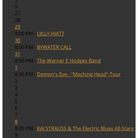
S
27
28
29
8:00 PM -
LIILLY HIATT
30
8:00 PM -
BYWATER CALL
31
8:00 PM -
The Warner E Hodges Band
1
8:00 PM -
Demon's Eye - "Machine Head“-Tour
2
3
4
5
6
7
8
8:00 PM -
KAI STRAUSS & The Electric Blues All-Stars
9