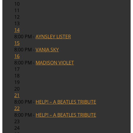
10
11
12
13
14
8:00 PM -
AYNSLEY LISTER
15
8:00 PM -
VANJA SKY
16
8:00 PM -
MADISON VIOLET
17
18
19
20
21
8:00 PM -
HELP! – A BEATLES TRIBUTE
22
8:00 PM -
HELP! – A BEATLES TRIBUTE
23
24