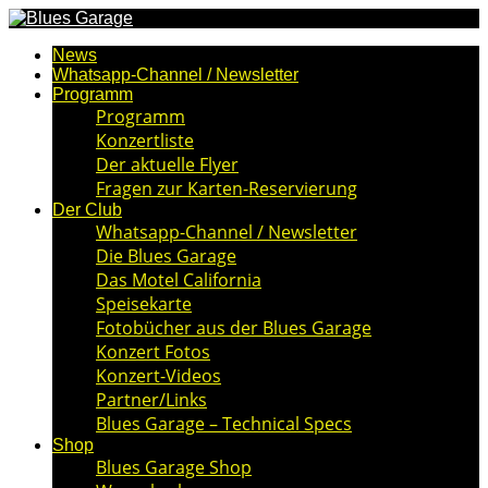
News
Whatsapp-Channel / Newsletter
Programm
Programm
Konzertliste
Der aktuelle Flyer
Fragen zur Karten-Reservierung
Der Club
Whatsapp-Channel / Newsletter
Die Blues Garage
Das Motel California
Speisekarte
Fotobücher aus der Blues Garage
Konzert Fotos
Konzert-Videos
Partner/Links
Blues Garage – Technical Specs
Shop
Blues Garage Shop