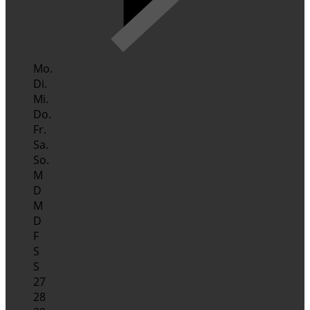
Mo.
Di.
Mi.
Do.
Fr.
Sa.
So.
M
D
M
D
F
S
S
27
28