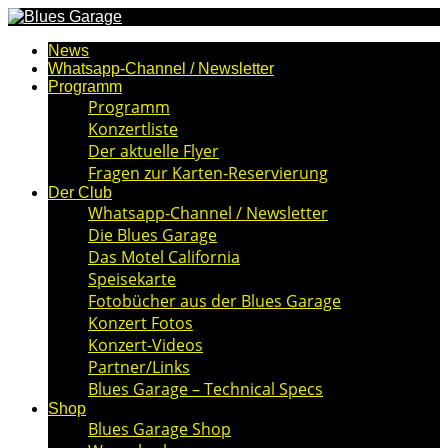
News
Whatsapp-Channel / Newsletter
Programm
Programm
Konzertliste
Der aktuelle Flyer
Fragen zur Karten-Reservierung
Der Club
Whatsapp-Channel / Newsletter
Die Blues Garage
Das Motel California
Speisekarte
Fotobücher aus der Blues Garage
Konzert Fotos
Konzert-Videos
Partner/Links
Blues Garage – Technical Specs
Shop
Blues Garage Shop