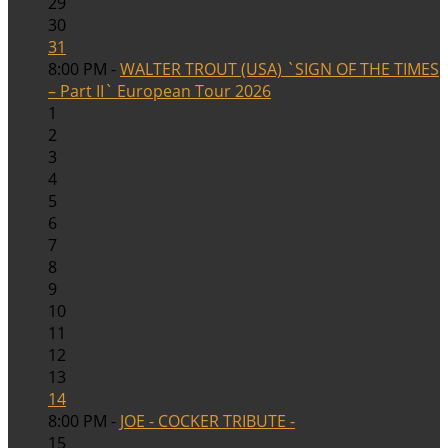
29
30
31
8:00 PM -
WALTER TROUT (USA) `SIGN OF THE TIMES
– Part II` European Tour 2026
1
2
3
4
5
6
7
8
9
10
11
12
13
14
8:00 PM -
JOE - COCKER TRIBUTE -
15