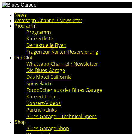
News
Whatsapp-Channel / Newsletter
Programm
Programm
Konzertliste
Der aktuelle Flyer
Fragen zur Karten-Reservierung
Der Club
Whatsapp-Channel / Newsletter
Die Blues Garage
Das Motel California
Speisekarte
Fotobücher aus der Blues Garage
Konzert Fotos
Konzert-Videos
Partner/Links
Blues Garage – Technical Specs
Shop
Blues Garage Shop