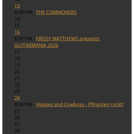
13
8:00 PM -
THE COMMONERS
14
15
16
8:00 PM -
KRISSY MATTHEWS presents
GUITARMANIA 2026
17
18
19
20
21
22
23
24
8:00 PM -
Hippies and Cowboys - Pfingsten rockt!
25
26
27
28