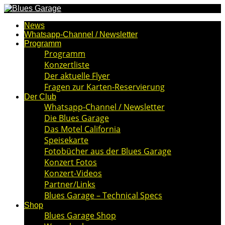
News
Whatsapp-Channel / Newsletter
Programm
Programm
Konzertliste
Der aktuelle Flyer
Fragen zur Karten-Reservierung
Der Club
Whatsapp-Channel / Newsletter
Die Blues Garage
Das Motel California
Speisekarte
Fotobücher aus der Blues Garage
Konzert Fotos
Konzert-Videos
Partner/Links
Blues Garage – Technical Specs
Shop
Blues Garage Shop