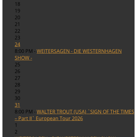
18
19
20
21
22
23
24
8:00 PM -
WEITERSAGEN - DIE WESTERNHAGEN
SHOW -
25
26
27
28
29
30
31
8:00 PM -
WALTER TROUT (USA) `SIGN OF THE TIMES
– Part II` European Tour 2026
1
2