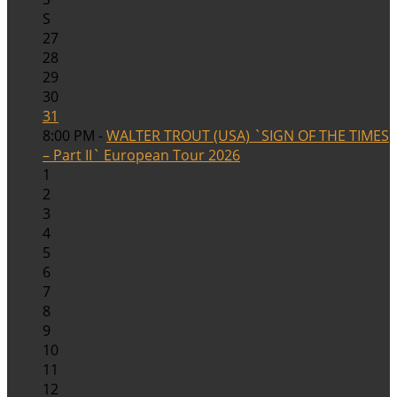
S
27
28
29
30
31
8:00 PM -
WALTER TROUT (USA) `SIGN OF THE TIMES
– Part II` European Tour 2026
1
2
3
4
5
6
7
8
9
10
11
12