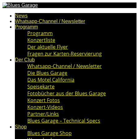
News
Whatsapp-Channel / Newsletter
Programm
Programm
Konzertliste
Der aktuelle Flyer
Fragen zur Karten-Reservierung
Der Club
Whatsapp-Channel / Newsletter
Die Blues Garage
Das Motel California
Speisekarte
Fotobücher aus der Blues Garage
Konzert Fotos
Konzert-Videos
Partner/Links
Blues Garage – Technical Specs
Shop
Blues Garage Shop