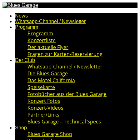
News
Whatsapp-Channel / Newsletter
Programm
Programm
Konzertliste
Der aktuelle Flyer
Fragen zur Karten-Reservierung
Der Club
Whatsapp-Channel / Newsletter
Die Blues Garage
Das Motel California
Speisekarte
Fotobücher aus der Blues Garage
Konzert Fotos
Konzert-Videos
Partner/Links
Blues Garage – Technical Specs
Shop
Blues Garage Shop