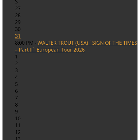
S
27
28
29
30
31
8:00 PM -
WALTER TROUT (USA) `SIGN OF THE TIMES
– Part II` European Tour 2026
1
2
3
4
5
6
7
8
9
10
11
12
13