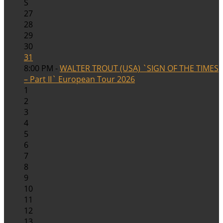
S
27
28
29
30
31
8:00 PM -
WALTER TROUT (USA) `SIGN OF THE TIMES
– Part II` European Tour 2026
1
2
3
4
5
6
7
8
9
10
11
12
13