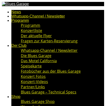
News
Whatsapp-Channel / Newsletter
Programm
Programm
Konzertliste
Der aktuelle Flyer
Fragen zur Karten-Reservierung
Der Club
Whatsapp-Channel / Newsletter
Die Blues Garage
Das Motel California
Speisekarte
Fotobücher aus der Blues Garage
Konzert Fotos
Konzert-Videos
Partner/Links
Blues Garage – Technical Specs
Shop
Blues Garage Shop