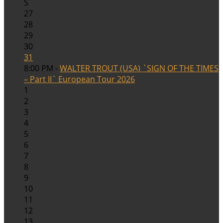
S
27
28
29
30
31
8:00 PM -
WALTER TROUT (USA) `SIGN OF THE TIMES
– Part II` European Tour 2026
1
2
3
4
5
6
7
8
9
10
11
12
13