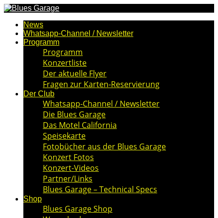
News
Whatsapp-Channel / Newsletter
Programm
Programm
Konzertliste
Der aktuelle Flyer
Fragen zur Karten-Reservierung
Der Club
Whatsapp-Channel / Newsletter
Die Blues Garage
Das Motel California
Speisekarte
Fotobücher aus der Blues Garage
Konzert Fotos
Konzert-Videos
Partner/Links
Blues Garage – Technical Specs
Shop
Blues Garage Shop