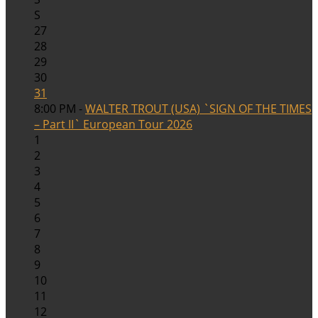
S
27
28
29
30
31
8:00 PM -
WALTER TROUT (USA) `SIGN OF THE TIMES
– Part II` European Tour 2026
1
2
3
4
5
6
7
8
9
10
11
12