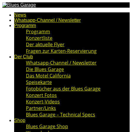
News
Whatsapp-Channel / Newsletter
Programm
Programm
Konzertliste
Der aktuelle Flyer
Fragen zur Karten-Reservierung
Der Club
Whatsapp-Channel / Newsletter
Die Blues Garage
Das Motel California
Speisekarte
Fotobücher aus der Blues Garage
Konzert Fotos
Konzert-Videos
Partner/Links
Blues Garage – Technical Specs
Shop
Blues Garage Shop