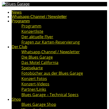
News
Whatsapp-Channel / Newsletter
Programm
Programm
Konzertliste
Der aktuelle Flyer
Fragen zur Karten-Reservierung
Der Club
Whatsapp-Channel / Newsletter
Die Blues Garage
Das Motel California
Speisekarte
Fotobücher aus der Blues Garage
Konzert Fotos
Konzert-Videos
Partner/Links
Blues Garage – Technical Specs
Shop
Blues Garage Shop