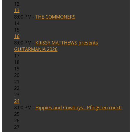
12
13
8:00 PM -
THE COMMONERS
14
15
16
8:00 PM -
KRISSY MATTHEWS presents
GUITARMANIA 2026
17
18
19
20
21
22
23
24
8:00 PM -
Hippies and Cowboys - Pfingsten rockt!
25
26
27