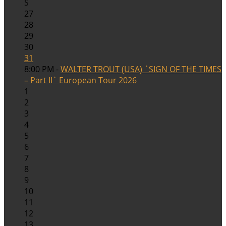
S
27
28
29
30
31
8:00 PM -
WALTER TROUT (USA) `SIGN OF THE TIMES
– Part II` European Tour 2026
1
2
3
4
5
6
7
8
9
10
11
12
13