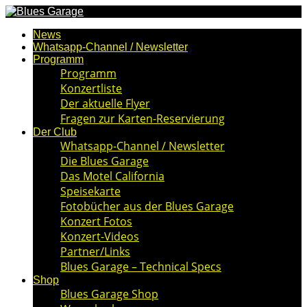
News
Whatsapp-Channel / Newsletter
Programm
Programm
Konzertliste
Der aktuelle Flyer
Fragen zur Karten-Reservierung
Der Club
Whatsapp-Channel / Newsletter
Die Blues Garage
Das Motel California
Speisekarte
Fotobücher aus der Blues Garage
Konzert Fotos
Konzert-Videos
Partner/Links
Blues Garage – Technical Specs
Shop
Blues Garage Shop