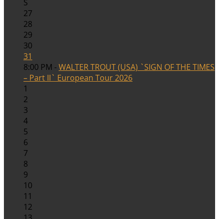
S
27
28
29
30
31
8:00 PM -
WALTER TROUT (USA) `SIGN OF THE TIMES
– Part II` European Tour 2026
1
2
3
4
5
6
7
8
9
10
11
12
13