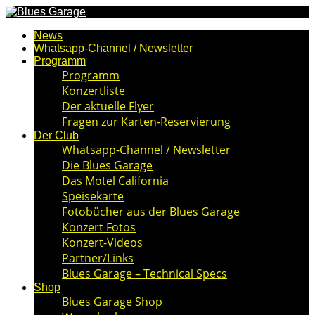
News
Whatsapp-Channel / Newsletter
Programm
Programm
Konzertliste
Der aktuelle Flyer
Fragen zur Karten-Reservierung
Der Club
Whatsapp-Channel / Newsletter
Die Blues Garage
Das Motel California
Speisekarte
Fotobücher aus der Blues Garage
Konzert Fotos
Konzert-Videos
Partner/Links
Blues Garage – Technical Specs
Shop
Blues Garage Shop