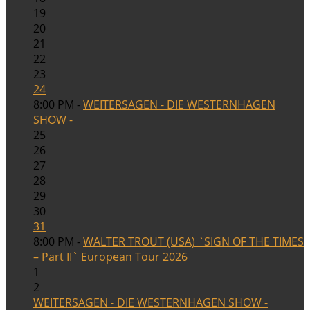
19
20
21
22
23
24
8:00 PM -
WEITERSAGEN - DIE WESTERNHAGEN
SHOW -
25
26
27
28
29
30
31
8:00 PM -
WALTER TROUT (USA) `SIGN OF THE TIMES
– Part II` European Tour 2026
1
2
WEITERSAGEN - DIE WESTERNHAGEN SHOW -