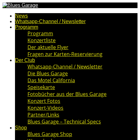
News
Whatsapp-Channel / Newsletter
Programm
Programm
Konzertliste
Der aktuelle Flyer
Fragen zur Karten-Reservierung
Der Club
Whatsapp-Channel / Newsletter
Die Blues Garage
Das Motel California
Speisekarte
Fotobücher aus der Blues Garage
Konzert Fotos
Konzert-Videos
Partner/Links
Blues Garage – Technical Specs
Shop
Blues Garage Shop