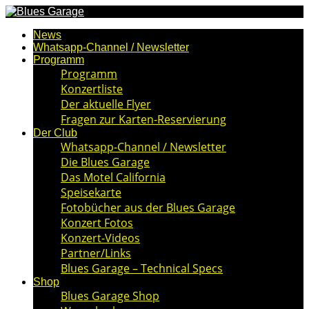
News
Whatsapp-Channel / Newsletter
Programm
Programm
Konzertliste
Der aktuelle Flyer
Fragen zur Karten-Reservierung
Der Club
Whatsapp-Channel / Newsletter
Die Blues Garage
Das Motel California
Speisekarte
Fotobücher aus der Blues Garage
Konzert Fotos
Konzert-Videos
Partner/Links
Blues Garage – Technical Specs
Shop
Blues Garage Shop