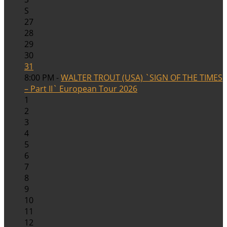
S
27
28
29
30
31
8:00 PM -
WALTER TROUT (USA) `SIGN OF THE TIMES
– Part II` European Tour 2026
1
2
3
4
5
6
7
8
9
10
11
12