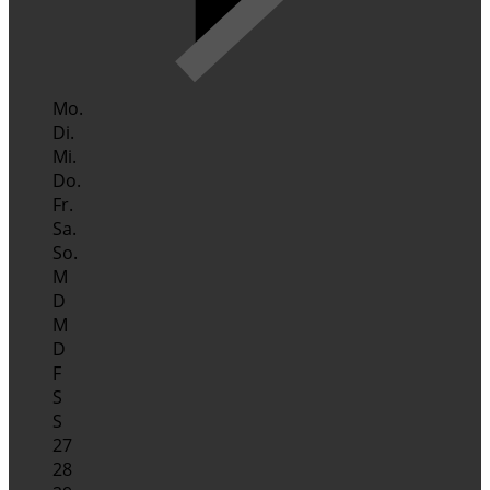
Mo.
Di.
Mi.
Do.
Fr.
Sa.
So.
M
D
M
D
F
S
S
27
28