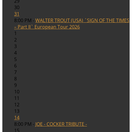
29
30
31
8:00 PM -
WALTER TROUT (USA) `SIGN OF THE TIMES
– Part II` European Tour 2026
1
2
3
4
5
6
7
8
9
10
11
12
13
14
8:00 PM -
JOE - COCKER TRIBUTE -
15