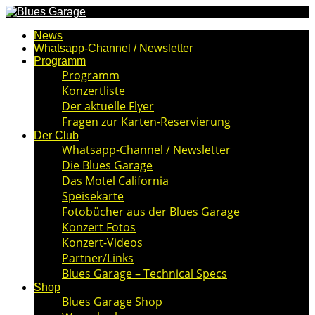
News
Whatsapp-Channel / Newsletter
Programm
Programm
Konzertliste
Der aktuelle Flyer
Fragen zur Karten-Reservierung
Der Club
Whatsapp-Channel / Newsletter
Die Blues Garage
Das Motel California
Speisekarte
Fotobücher aus der Blues Garage
Konzert Fotos
Konzert-Videos
Partner/Links
Blues Garage – Technical Specs
Shop
Blues Garage Shop