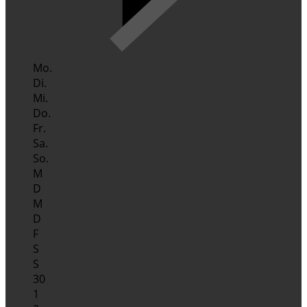
Mo.
Di.
Mi.
Do.
Fr.
Sa.
So.
M
D
M
D
F
S
S
30
1