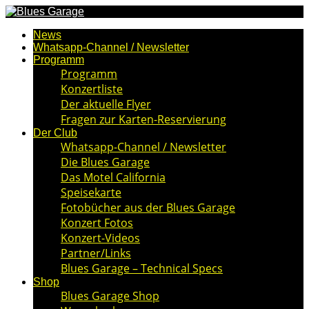
News
Whatsapp-Channel / Newsletter
Programm
Programm
Konzertliste
Der aktuelle Flyer
Fragen zur Karten-Reservierung
Der Club
Whatsapp-Channel / Newsletter
Die Blues Garage
Das Motel California
Speisekarte
Fotobücher aus der Blues Garage
Konzert Fotos
Konzert-Videos
Partner/Links
Blues Garage – Technical Specs
Shop
Blues Garage Shop