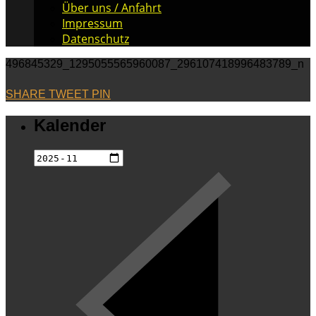
Über uns / Anfahrt
Impressum
Datenschutz
496845329_1295055565960087_296107418996483789_n
SHARE
TWEET
PIN
Kalender