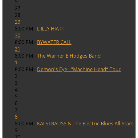
S
27
28
29
8:00 PM -
LIILLY HIATT
30
8:00 PM -
BYWATER CALL
31
8:00 PM -
The Warner E Hodges Band
1
8:00 PM -
Demon's Eye - "Machine Head“-Tour
2
3
4
5
6
7
8
8:00 PM -
KAI STRAUSS & The Electric Blues All-Stars
9
10