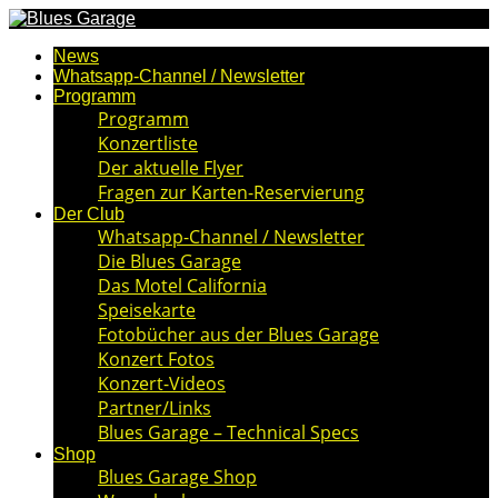
News
Whatsapp-Channel / Newsletter
Programm
Programm
Konzertliste
Der aktuelle Flyer
Fragen zur Karten-Reservierung
Der Club
Whatsapp-Channel / Newsletter
Die Blues Garage
Das Motel California
Speisekarte
Fotobücher aus der Blues Garage
Konzert Fotos
Konzert-Videos
Partner/Links
Blues Garage – Technical Specs
Shop
Blues Garage Shop